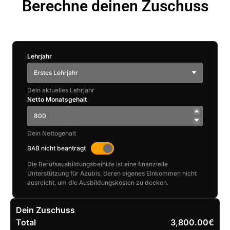
Berechne deinen Zuschuss
Lehrjahr
Erstes Lehrjahr
Dein aktuelles Lehrjahr
Netto Monatsgehalt
Dein Nettogehalt
BAB nicht beantragt
Die Berufsausbildungsbeihilfe ist eine finanzielle
Unterstützung für Azubis, deren eigenes Einkommen nicht
ausreicht, um die Ausbildungskosten zu decken.
Dein Zuschuss
Total
3,800.00€