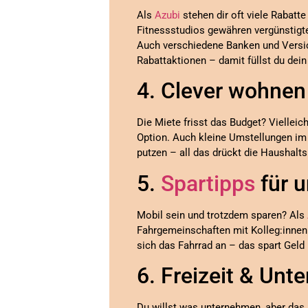
Als
Azubi
stehen dir oft viele Rabatte
Fitnessstudios gewähren vergünstigte
Auch verschiedene Banken und Versic
Rabattaktionen – damit füllst du dei
4. Clever wohnen
Die Miete frisst das Budget? Viellei
Option. Auch kleine Umstellungen im
putzen – all das drückt die Haushalts
5.
Spartipps
für u
Mobil sein und trotzdem sparen? Als
Fahrgemeinschaften mit Kolleg:innen 
sich das Fahrrad an – das spart Geld u
6. Freizeit & Unt
Du willst was unternehmen, aber das 