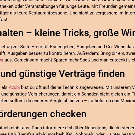
iotheken oder Veranstaltungen für junge Leute. Mit Freunden gemei
stiger als teure Restaurantbesuche. Und nicht zu vergessen: Im Inter
fos!
alten – kleine Tricks, große Wi
betrag zur Seite – nur für Essengehen, Ausgehen und Co. Wenn das Gel
ft, Ausgaben besser zu kontrollieren. Außerdem: Bring dir ein, zwe
ps
aus. Gemeinsam macht Sparen mehr Spaß und man entdeckt viel
 und günstige Verträge finden
– als
Azubi
bist du oft auf deine Technik angewiesen. Mit unserem V
und günstige Versicherungen, damit ein Schaden nicht gleich ein F
arten solltest du unseren Vergleich nutzen – so holst du das Maxi
Förderungen checken
ach nicht aus. Dann informiere dich über Nebenjobs, die du steuerf
n wie BAB (Berufsausbildungsbeihilfe), Wohngeld oder – unter bes