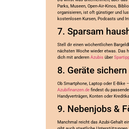
Parks, Museen, Open-Air-Kinos, Bibl
organisieren, ist oft günstiger und lu
kostenlosen Kursen, Podcasts und In
7. Sparsam haush
Stell dir einen wöchentlichen Bargeld
nächsten Woche wieder etwas. Das hil
dich mit anderen
Azubis
über
Spartip
8. Geräte sichern
Ob Smartphone, Laptop oder E-Bike 
Azubifinanzen.de
findest du passende 
Handyverträgen, Konten oder Kreditk
9. Nebenjobs & 
Manchmal reicht das Azubi-Gehalt einf
gibt auch staatliche Unterstützunge