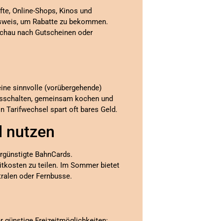
äfte, Online-Shops, Kinos und
sweis, um Rabatte zu bekommen.
Schau nach Gutscheinen oder
eine sinnvolle (vorübergehende)
ausschalten, gemeinsam kochen und
n Tarifwechsel spart oft bares Geld.
d nutzen
ergünstigte BahnCards.
itkosten zu teilen. Im Sommer bietet
ntralen oder Fernbusse.
r günstige Freizeitmöglichkeiten: