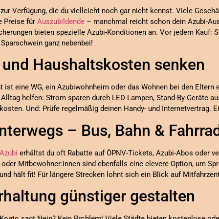
 zur Verfügung, die du vielleicht noch gar nicht kennst. Viele Gesch
 Preise für
Auszubildende
– manchmal reicht schon dein Azubi-Au
herungen bieten spezielle Azubi-Konditionen an. Vor jedem Kauf: 
n Sparschwein ganz nebenbei!
 und Haushaltskosten senken
cht ist eine WG, ein Azubiwohnheim oder das Wohnen bei den Eltern 
 Alltag helfen: Strom sparen durch LED-Lampen, Stand-By-Geräte 
kosten. Und: Prüfe regelmäßig deinen Handy- und Internetvertrag. Ei
nterwegs – Bus, Bahn & Fahrra
Azubi
erhältst du oft Rabatte auf ÖPNV-Tickets, Azubi-Abos oder v
oder Mitbewohner:innen sind ebenfalls eine clevere Option, um Spr
nd hält fit! Für längere Strecken lohnt sich ein Blick auf Mitfahrze
erhaltung günstiger gestalten
Konto sagt Nein? Kein Problem! Viele Städte bieten kostenlose ode