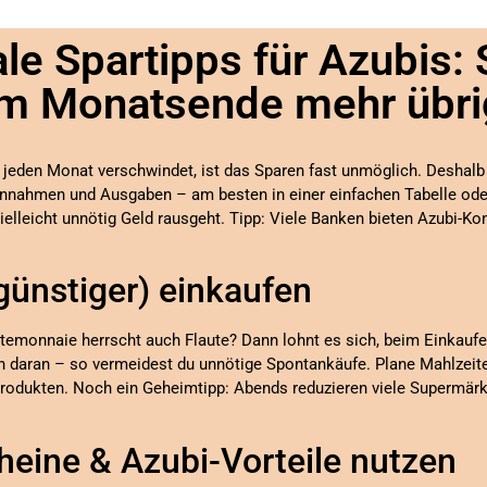
le Spartipps für Azubis: 
m Monatsende mehr übri
 jeden Monat verschwindet, ist das Sparen fast unmöglich. Deshalb s
Einnahmen und Ausgaben – am besten in einer einfachen Tabelle oder
elleicht unnötig Geld rausgeht. Tipp: Viele Banken bieten Azubi-Ko
günstiger) einkaufen
ortemonnaie herrscht auch Flaute? Dann lohnt es sich, beim Einkauf
ch daran – so vermeidest du unnötige Spontankäufe. Plane Mahlzeit
rodukten. Noch ein Geheimtipp: Abends reduzieren viele Supermärk
heine & Azubi-Vorteile nutzen