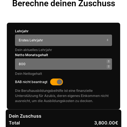
Berechne deinen Zuschuss
Lehrjahr
Erstes Lehrjahr
Dein aktuelles Lehrjahr
Netto Monatsgehalt
Dein Nettogehalt
BAB nicht beantragt
Die Berufsausbildungsbeihilfe ist eine finanzielle
Unterstützung für Azubis, deren eigenes Einkommen nicht
ausreicht, um die Ausbildungskosten zu decken.
Dein Zuschuss
Total
3,800.00€