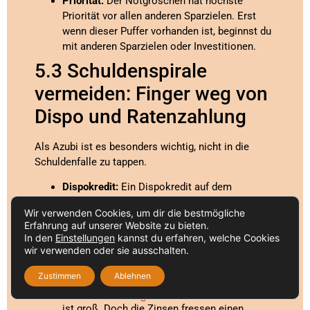
Priorität:
Der Notgroschen hat höchste
Priorität vor allen anderen Sparzielen. Erst
wenn dieser Puffer vorhanden ist, beginnst du
mit anderen Sparzielen oder Investitionen.
5.3 Schuldenspirale
vermeiden: Finger weg von
Dispo und Ratenzahlung
Als Azubi ist es besonders wichtig, nicht in die
Schuldenfalle zu tappen.
Dispokredit:
Ein Dispokredit auf dem
Girokonto ist eine teure Angelegenheit. Die
Wir verwenden Cookies, um dir die bestmögliche
Zinsen dafür sind extrem hoch. Versuche,
Erfahrung auf unserer Website zu bieten.
niemals ins Minus zu rutschen. Wenn es doch
In den
Einstellungen
kannst du erfahren, welche Cookies
passiert, gleiche den Betrag so schnell wie
wir verwenden oder sie ausschalten.
möglich aus.
Zustimmen
Ablehnen
Ratenzahlungen:
Der Reiz, sich etwas sofort
zu kaufen und in kleinen Raten abzubezahlen,
ist groß. Doch die Zinsen fressen einen