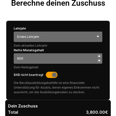
Berechne deinen Zuschuss
Lehrjahr
Erstes Lehrjahr
Dein aktuelles Lehrjahr
Netto Monatsgehalt
Dein Nettogehalt
BAB nicht beantragt
Die Berufsausbildungsbeihilfe ist eine finanzielle
Unterstützung für Azubis, deren eigenes Einkommen nicht
ausreicht, um die Ausbildungskosten zu decken.
Dein Zuschuss
Total
3,800.00€