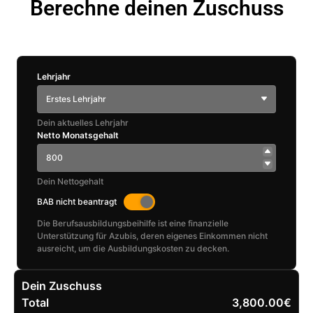
Berechne deinen Zuschuss
Lehrjahr
Erstes Lehrjahr
Dein aktuelles Lehrjahr
Netto Monatsgehalt
Dein Nettogehalt
BAB nicht beantragt
Die Berufsausbildungsbeihilfe ist eine finanzielle
Unterstützung für Azubis, deren eigenes Einkommen nicht
ausreicht, um die Ausbildungskosten zu decken.
Dein Zuschuss
Total
3,800.00€