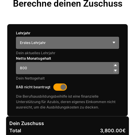
Berechne deinen Zuschuss
Lehrjahr
Erstes Lehrjahr
Dein aktuelles Lehrjahr
Netto Monatsgehalt
Dein Nettogehalt
BAB nicht beantragt
Die Berufsausbildungsbeihilfe ist eine finanzielle
Unterstützung für Azubis, deren eigenes Einkommen nicht
ausreicht, um die Ausbildungskosten zu decken.
Dein Zuschuss
Total
3,800.00€