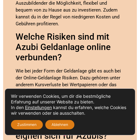
Auszubildender die Möglichkeit, flexibel und
bequem von zu Hause aus zu investieren. Zudem
kannst du in der Regel von niedrigeren Kosten und
Gebühren profitieren.
Welche Risiken sind mit
Azubi Geldanlage online
verbunden?
Wie bei jeder Form der Geldanlage gibt es auch bei
der Online-Geldanlage Risiken. Dazu gehören unter
anderem Kursverluste bei Wertpapieren oder das
Ausfallrisiko von Anlageprodukten. Es ist wichtig,
Wir verwenden Cookies, um dir die bestmögliche
sich vorab über die Risiken zu informieren und
Erfahrung auf unserer Website zu bieten.
gegebenenfalls professionelle Beratung in Anspruch
In den
Einstellungen
kannst du erfahren, welche Cookies
zu nehmen.
wir verwenden oder sie ausschalten.
Welche Anlageprodukte
Zustimmen
Ablehnen
eignen sich für Azubis?