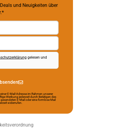
 Deals und Neuigkeiten über
.*
schutzerklärung
gelesen und
bsenden
einer E-Mail-Adresse im Rahmen unserer
tige Werbung jederzeit durch Betätigen des
 gesendeten E-Mail oder eine formlose Mail
rzeit widerrufen.
keitsverordnung