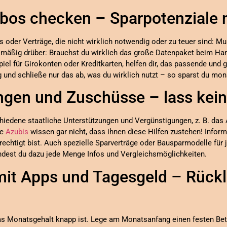
Abos checken – Sparpotenziale 
 oder Verträge, die nicht wirklich notwendig oder zu teuer sind: Mu
lmäßig drüber: Brauchst du wirklich das große Datenpaket beim Hand
iel für Girokonten oder Kreditkarten, helfen dir, das passende und g
 und schließe nur das ab, was du wirklich nutzt – so sparst du mona
ngen und Zuschüsse – lass kein
iedene staatliche Unterstützungen und Vergünstigungen, z. B. das 
le
Azubis
wissen gar nicht, dass ihnen diese Hilfen zustehen! Inform
chtigt bist. Auch spezielle Sparverträge oder Bausparmodelle für ju
ndest du dazu jede Menge Infos und Vergleichsmöglichkeiten.
mit Apps und Tagesgeld – Rückl
as Monatsgehalt knapp ist. Lege am Monatsanfang einen festen Betr