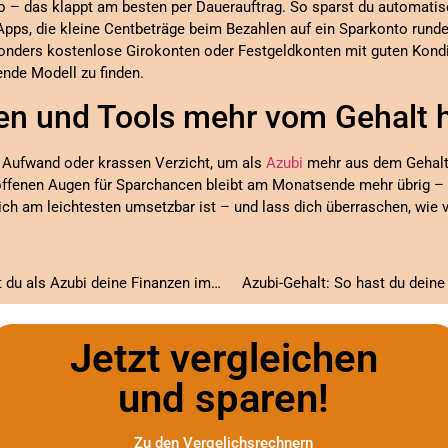
 – das klappt am besten per Dauerauftrag. So sparst du automatis
-Apps, die kleine Centbeträge beim Bezahlen auf ein Sparkonto rund
onders kostenlose Girokonten oder Festgeldkonten mit guten Kondi
ende Modell zu finden.
hen und Tools mehr vom Gehalt
n Aufwand oder krassen Verzicht, um als
Azubi
mehr aus dem Gehalt 
ffenen Augen für Sparchancen bleibt am Monatsende mehr übrig – 
dich am leichtesten umsetzbar ist – und lass dich überraschen, wie 
Erste eigene Wohnung? So behältst du als Azubi deine Finanzen im Griff!
Azubi-Gehalt: So hast du deine
Jetzt vergleichen
und sparen!
Zu den Vergelichsrechnern