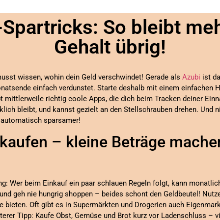
-Spartricks: So bleibt me
Gehalt übrig!
musst wissen, wohin dein Geld verschwindet! Gerade als
Azubi
ist d
onatsende einfach verdunstet. Starte deshalb mit einem einfachen 
ibt mittlerweile richtig coole Apps, die dich beim Tracken deiner E
rklich bleibt, und kannst gezielt an den Stellschrauben drehen. Und
 automatisch sparsamer!
nkaufen – kleine Beträge mache
g: Wer beim Einkauf ein paar schlauen Regeln folgt, kann monatlich
 und geh nie hungrig shoppen – beides schont den Geldbeutel! Nutz
e bieten. Oft gibt es in Supermärkten und Drogerien auch Eigenmark
terer Tipp: Kaufe Obst, Gemüse und Brot kurz vor Ladenschluss – vi