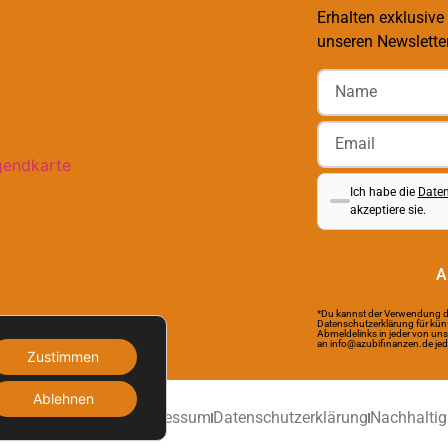
Erhalten exklusive
unseren Newsletter
Ich habe die
Daten
akzeptiere sie.
A
*Du kannst der Verwendung d
Datenschutzerklärung für künf
Abmeldelinks in jeder von uns
an info@azubifinanzen.de jede
Zustimmen
Ablehnen
Impressum
Datenschutzerklärung
Nachhaltig