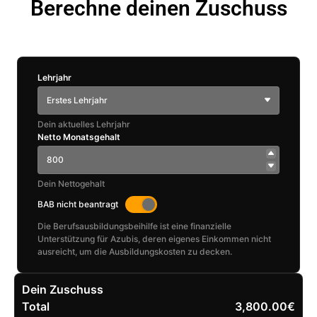
Berechne deinen Zuschuss
Lehrjahr
Erstes Lehrjahr
Dein aktuelles Lehrjahr
Netto Monatsgehalt
Dein Nettogehalt
BAB nicht beantragt
Die Berufsausbildungsbeihilfe ist eine finanzielle
Unterstützung für Azubis, deren eigenes Einkommen nicht
ausreicht, um die Ausbildungskosten zu decken.
Dein Zuschuss
Total
3,800.00€