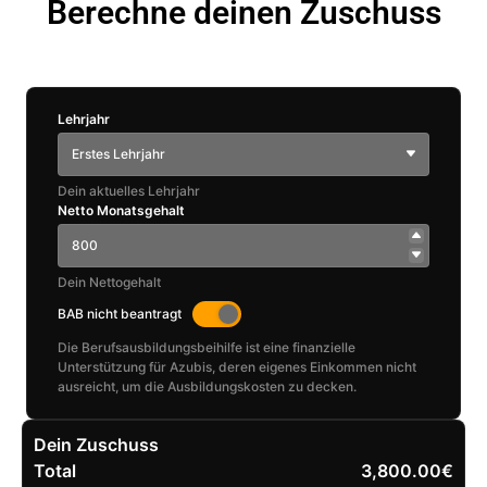
Berechne deinen Zuschuss
Lehrjahr
Erstes Lehrjahr
Dein aktuelles Lehrjahr
Netto Monatsgehalt
Dein Nettogehalt
BAB nicht beantragt
Die Berufsausbildungsbeihilfe ist eine finanzielle
Unterstützung für Azubis, deren eigenes Einkommen nicht
ausreicht, um die Ausbildungskosten zu decken.
Dein Zuschuss
Total
3,800.00€