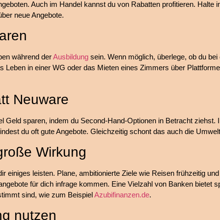
angeboten. Auch im Handel kannst du von Rabatten profitieren. Halt
 über neue Angebote.
aren
ben während der
Ausbildung
sein. Wenn möglich, überlege, ob du bei 
as Leben in einer WG oder das Mieten eines Zimmers über Plattform
att Neuware
iel Geld sparen, indem du Second-Hand-Optionen in Betracht ziehst.
indest du oft gute Angebote. Gleichzeitig schont das auch die Umwelt
 große Wirkung
ir einiges leisten. Plane, ambitionierte Ziele wie Reisen frühzeitig un
angebote für dich infrage kommen. Eine Vielzahl von Banken bietet 
stimmt sind, wie zum Beispiel
Azubifinanzen.de
.
ung nutzen