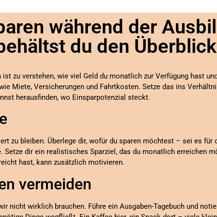
paren während der Ausbi
behältst du den Überblick
 ist zu verstehen, wie viel Geld du monatlich zur Verfügung hast und 
n wie Miete, Versicherungen und Fahrtkosten. Setze das ins Verhäl
annst herausfinden, wo Einsparpotenzial steckt.
le
iert zu bleiben. Überlege dir, wofür du sparen möchtest – sei es für
. Setze dir ein realistisches Sparziel, das du monatlich erreichen 
reicht hast, kann zusätzlich motivieren.
en vermeiden
 wir nicht wirklich brauchen. Führe ein Ausgaben-Tagebuch und noti
nötige Dinge wegfließt. Ein Kaffee hier, ein Snack dort – viele kle