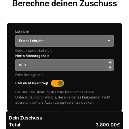
Berechne deinen Zuschuss
Lehrjahr
Erstes Lehrjahr
Dein aktuelles Lehrjahr
Netto Monatsgehalt
Dein Nettogehalt
BAB nicht beantragt
Die Berufsausbildungsbeihilfe ist eine finanzielle
Unterstützung für Azubis, deren eigenes Einkommen nicht
ausreicht, um die Ausbildungskosten zu decken.
Dein Zuschuss
Total
3,800.00€