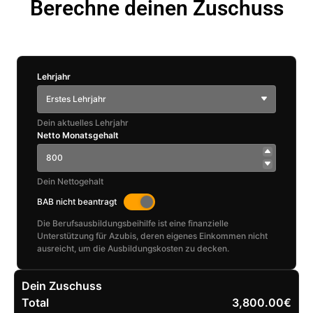
Berechne deinen Zuschuss
Lehrjahr
Erstes Lehrjahr
Dein aktuelles Lehrjahr
Netto Monatsgehalt
Dein Nettogehalt
BAB nicht beantragt
Die Berufsausbildungsbeihilfe ist eine finanzielle
Unterstützung für Azubis, deren eigenes Einkommen nicht
ausreicht, um die Ausbildungskosten zu decken.
Dein Zuschuss
Total
3,800.00€