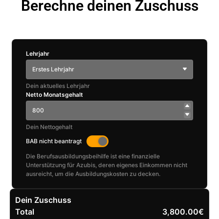
Berechne deinen Zuschuss
Lehrjahr
Erstes Lehrjahr
Dein aktuelles Lehrjahr
Netto Monatsgehalt
Dein Nettogehalt
BAB nicht beantragt
Die Berufsausbildungsbeihilfe ist eine finanzielle
Unterstützung für Azubis, deren eigenes Einkommen nicht
ausreicht, um die Ausbildungskosten zu decken.
Dein Zuschuss
Total
3,800.00€