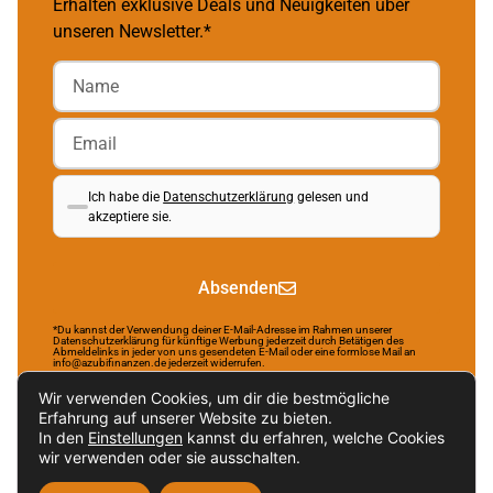
Erhalten exklusive Deals und Neuigkeiten über
unseren Newsletter.*
Ich habe die
Datenschutzerklärung
gelesen und
akzeptiere sie.
Absenden
*Du kannst der Verwendung deiner E-Mail-Adresse im Rahmen unserer
Datenschutzerklärung für künftige Werbung jederzeit durch Betätigen des
Abmeldelinks in jeder von uns gesendeten E-Mail oder eine formlose Mail an
info@azubifinanzen.de jederzeit widerrufen.
Wir verwenden Cookies, um dir die bestmögliche
Erfahrung auf unserer Website zu bieten.
In den
Einstellungen
kannst du erfahren, welche Cookies
Brought to life by NR Webservices.
wir verwenden oder sie ausschalten.
Impressum
Datenschutzerklärung