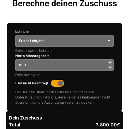
Berechne deinen Zuschuss
Lehrjahr
Erstes Lehrjahr
Dein aktuelles Lehrjahr
Netto Monatsgehalt
Dein Nettogehalt
BAB nicht beantragt
Die Berufsausbildungsbeihilfe ist eine finanzielle
Unterstützung für Azubis, deren eigenes Einkommen nicht
ausreicht, um die Ausbildungskosten zu decken.
Dein Zuschuss
Total
3,800.00€