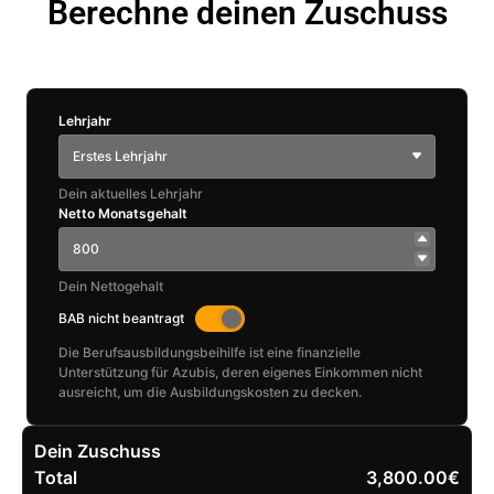
Berechne deinen Zuschuss
Lehrjahr
Erstes Lehrjahr
Dein aktuelles Lehrjahr
Netto Monatsgehalt
Dein Nettogehalt
BAB nicht beantragt
Die Berufsausbildungsbeihilfe ist eine finanzielle
Unterstützung für Azubis, deren eigenes Einkommen nicht
ausreicht, um die Ausbildungskosten zu decken.
Dein Zuschuss
Total
3,800.00€