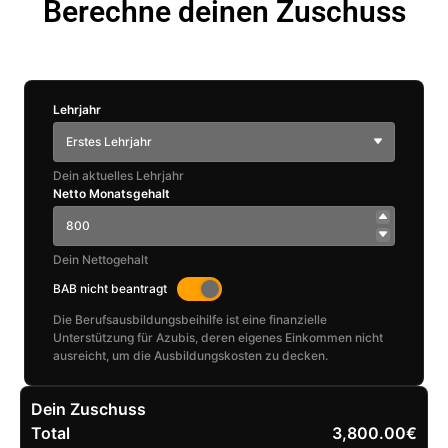
Berechne deinen Zuschuss
Lehrjahr
Erstes Lehrjahr
Dein aktuelles Lehrjahr
Netto Monatsgehalt
Dein Nettogehalt
BAB nicht beantragt
Die Berufsausbildungsbeihilfe ist eine finanzielle
Unterstützung für Azubis, deren eigenes Einkommen nicht
ausreicht, um die Ausbildungskosten zu decken.
Dein Zuschuss
Total
3,800.00€