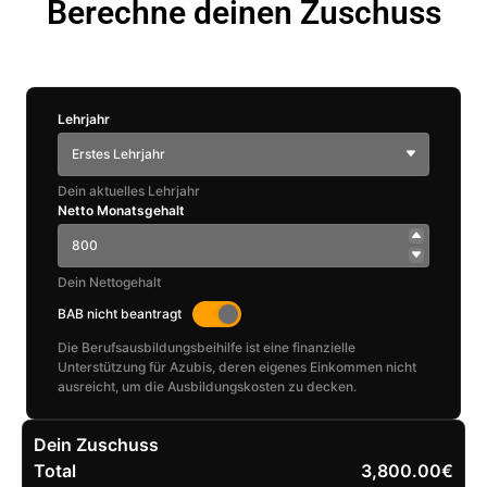
Berechne deinen Zuschuss
Lehrjahr
Erstes Lehrjahr
Dein aktuelles Lehrjahr
Netto Monatsgehalt
Dein Nettogehalt
BAB nicht beantragt
Die Berufsausbildungsbeihilfe ist eine finanzielle
Unterstützung für Azubis, deren eigenes Einkommen nicht
ausreicht, um die Ausbildungskosten zu decken.
Dein Zuschuss
Total
3,800.00€