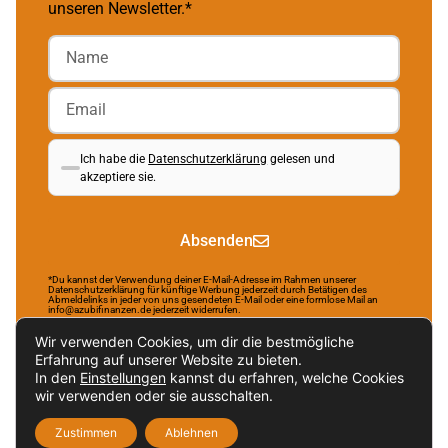
unseren Newsletter.*
Ich habe die
Datenschutzerklärung
gelesen und
akzeptiere sie.
Absenden
*Du kannst der Verwendung deiner E-Mail-Adresse im Rahmen unserer
Datenschutzerklärung für künftige Werbung jederzeit durch Betätigen des
Abmeldelinks in jeder von uns gesendeten E-Mail oder eine formlose Mail an
info@azubifinanzen.de jederzeit widerrufen.
Wir verwenden Cookies, um dir die bestmögliche
Erfahrung auf unserer Website zu bieten.
In den
Einstellungen
kannst du erfahren, welche Cookies
Brought to life by NR Webservices.
wir verwenden oder sie ausschalten.
Impressum
Datenschutzerklärung
Zustimmen
Ablehnen
Nachhaltigkeitsverordnung