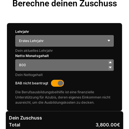
Berechne deinen Zuschuss
Lehrjahr
Erstes Lehrjahr
Dein aktuelles Lehrjahr
Netto Monatsgehalt
Dein Nettogehalt
BAB nicht beantragt
Die Berufsausbildungsbeihilfe ist eine finanzielle
Unterstützung für Azubis, deren eigenes Einkommen nicht
ausreicht, um die Ausbildungskosten zu decken.
Dein Zuschuss
Total
3,800.00€