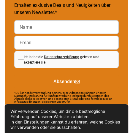
Erhalten exklusive Deals und Neuigkeiten über
unseren Newsletter.*
Ich habe die
Datenschutzerklärung
gelesen und
akzeptiere sie.
Absenden
*Du kannst der Verwendung deiner E-Mail-Adresse im Rahmen unserer
Datenschutzerklärung für künftige Werbung jederzeit durch Betätigen des
Abmeldelinks in jeder von uns gesendeten E-Mail oder eine formlose Mail an
info@azubifinanzen.de jederzeit widerrufen.
Wir verwenden Cookies, um dir die bestmögliche
Erfahrung auf unserer Website zu bieten.
In den
Einstellungen
kannst du erfahren, welche Cookies
Brought to life by NR Webservices.
wir verwenden oder sie ausschalten.