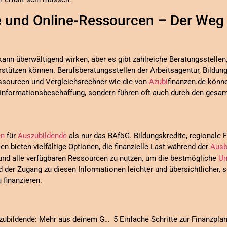
e und Online-Ressourcen – Der Weg 
ann überwältigend wirken, aber es gibt zahlreiche Beratungsstellen
erstützen können. Berufsberatungsstellen der Arbeitsagentur, Bild
ssourcen und Vergleichsrechner wie die von
Azubi
finanzen.de könn
er Informationsbeschaffung, sondern führen oft auch durch den ges
en
für
Auszubildende
als nur das BAföG. Bildungskredite, regionale
 bieten vielfältige Optionen, die finanzielle Last während der
Ausb
 und alle verfügbaren Ressourcen zu nutzen, um die bestmögliche
Un
d der Zugang zu diesen Informationen leichter und übersichtlicher, 
 finanzieren.
10 Effektive Sparstrategien für Auszubildende: Mehr aus deinem Gehalt rausholen