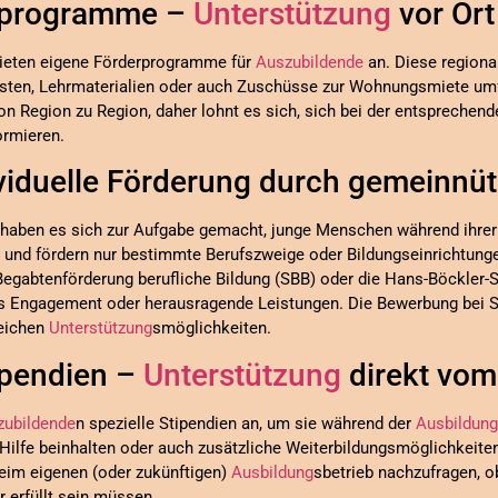
erprogramme –
Unterstützung
vor Ort
ieten eigene Förderprogramme für
Auszubildende
an. Diese region
osten, Lehrmaterialien oder auch Zuschüsse zur Wohnungsmiete um
von Region zu Region, daher lohnt es sich, sich bei der entspreche
ormieren.
ividuelle Förderung durch gemeinnü
d haben es sich zur Aufgabe gemacht, junge Menschen während ihre
h und fördern nur bestimmte Berufszweige oder Bildungseinrichtungen
Begabtenförderung berufliche Bildung (SBB) oder die Hans-Böckler-S
ales Engagement oder herausragende Leistungen. Die Bewerbung bei S
reichen
Unterstützung
smöglichkeiten.
ipendien –
Unterstützung
direkt vom
zubildende
n spezielle Stipendien an, um sie während der
Ausbildung
e Hilfe beinhalten oder auch zusätzliche Weiterbildungsmöglichkeite
beim eigenen (oder zukünftigen)
Ausbildung
sbetrieb nachzufragen,
 erfüllt sein müssen.