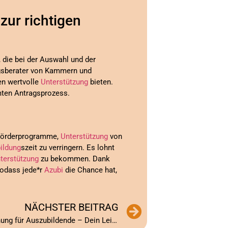
zur richtigen
, die bei der Auswahl und der
ungsberater von Kammern und
en wertvolle
Unterstützung
bieten.
amten Antragsprozess.
 Förderprogramme,
Unterstützung
von
ildung
szeit zu verringern. Es lohnt
terstützung
zu bekommen. Dank
sodass jede*r
Azubi
die Chance hat,
NÄCHSTER BEITRAG
5 Einfache Schritte zur Finanzplanung für Auszubildende – Dein Leitfaden zu finanzieller Unabhängigkeit