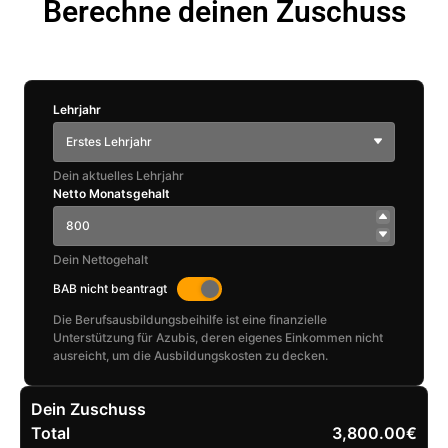
Berechne deinen Zuschuss
Lehrjahr
Erstes Lehrjahr
Dein aktuelles Lehrjahr
Netto Monatsgehalt
Dein Nettogehalt
BAB nicht beantragt
Die Berufsausbildungsbeihilfe ist eine finanzielle
Unterstützung für Azubis, deren eigenes Einkommen nicht
ausreicht, um die Ausbildungskosten zu decken.
Dein Zuschuss
Total
3,800.00€