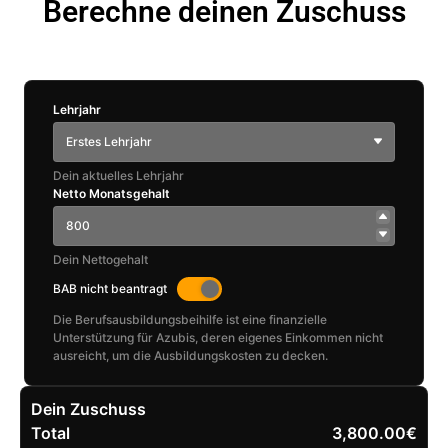
Berechne deinen Zuschuss
Lehrjahr
Erstes Lehrjahr
Dein aktuelles Lehrjahr
Netto Monatsgehalt
Dein Nettogehalt
BAB nicht beantragt
Die Berufsausbildungsbeihilfe ist eine finanzielle
Unterstützung für Azubis, deren eigenes Einkommen nicht
ausreicht, um die Ausbildungskosten zu decken.
Dein Zuschuss
Total
3,800.00€