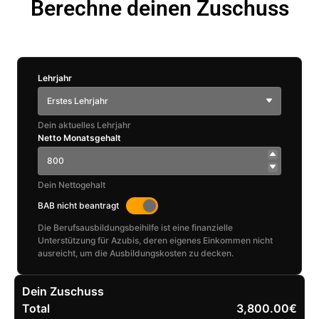
Berechne deinen Zuschuss
Lehrjahr
Erstes Lehrjahr
Dein aktuelles Lehrjahr
Netto Monatsgehalt
Dein Nettogehalt
BAB nicht beantragt
Die Berufsausbildungsbeihilfe ist eine finanzielle
Unterstützung für Azubis, deren eigenes Einkommen nicht
ausreicht, um die Ausbildungskosten zu decken.
Dein Zuschuss
Total
3,800.00€