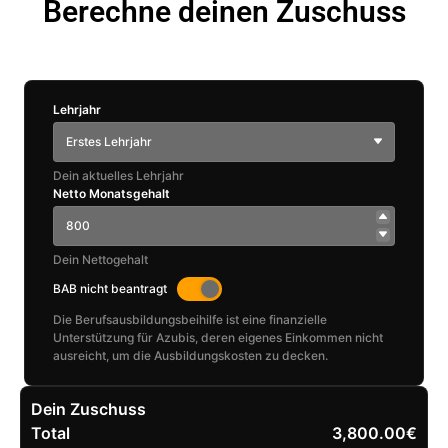
Berechne deinen Zuschuss
Lehrjahr
Erstes Lehrjahr
Dein aktuelles Lehrjahr
Netto Monatsgehalt
Dein Nettogehalt
BAB nicht beantragt
Die Berufsausbildungsbeihilfe ist eine finanzielle
Unterstützung für Azubis, deren eigenes Einkommen nicht
ausreicht, um die Ausbildungskosten zu decken.
Dein Zuschuss
Total
3,800.00€