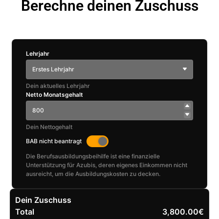
Berechne deinen Zuschuss
Lehrjahr
Erstes Lehrjahr
Dein aktuelles Lehrjahr
Netto Monatsgehalt
Dein Nettogehalt
BAB nicht beantragt
Die Berufsausbildungsbeihilfe ist eine finanzielle
Unterstützung für Azubis, deren eigenes Einkommen nicht
ausreicht, um die Ausbildungskosten zu decken.
Dein Zuschuss
Total
3,800.00€