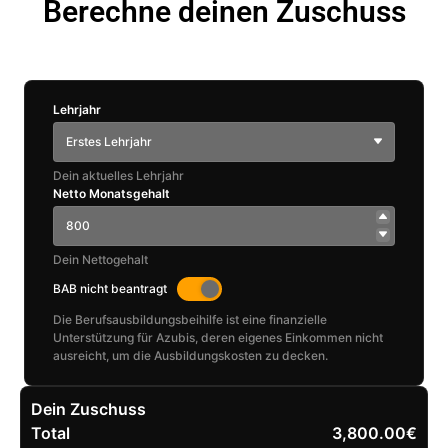
Berechne deinen Zuschuss
Lehrjahr
Erstes Lehrjahr
Dein aktuelles Lehrjahr
Netto Monatsgehalt
Dein Nettogehalt
BAB nicht beantragt
Die Berufsausbildungsbeihilfe ist eine finanzielle
Unterstützung für Azubis, deren eigenes Einkommen nicht
ausreicht, um die Ausbildungskosten zu decken.
Dein Zuschuss
Total
3,800.00€