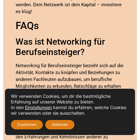
werden. Dein Netzwerk ist dein Kapital – investiere
es klug!
FAQs
Was ist Networking für
Berufseinsteiger?
Networking für Berufseinsteiger bezieht sich auf die
Aktivität, Kontakte zu knüpfen und Beziehungen zu
anderen Fachleuten aufzubauen, um berufliche
Möglichkeiten zu erkunden, Ratschläge zu erhalten
und potenzielle Mentoren zu finden.
Wir verwenden Cookies, um dir die bestmögliche
Erfahrung auf unserer Website zu bieten.
Warum ist Networking für
In den
Einstellungen
kannst du erfahren, welche Cookies
wir verwenden oder sie ausschalten.
Berufseinsteiger wichtig?
Zustimmen
Ablehnen
Networking ist wichtig, weil es dir ermöglicht, von
den Erfahrungen und Kenntnissen anderer zu