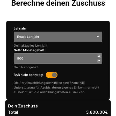
Berechne deinen Zuschuss
Lehrjahr
Erstes Lehrjahr
Dein aktuelles Lehrjahr
Netto Monatsgehalt
Dein Nettogehalt
BAB nicht beantragt
Die Berufsausbildungsbeihilfe ist eine finanzielle
Unterstützung für Azubis, deren eigenes Einkommen nicht
ausreicht, um die Ausbildungskosten zu decken.
Dein Zuschuss
Total
3,800.00€