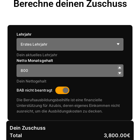
Berechne deinen Zuschuss
Lehrjahr
Erstes Lehrjahr
Dein aktuelles Lehrjahr
Netto Monatsgehalt
Dein Nettogehalt
BAB nicht beantragt
Die Berufsausbildungsbeihilfe ist eine finanzielle
Unterstützung für Azubis, deren eigenes Einkommen nicht
ausreicht, um die Ausbildungskosten zu decken.
Dein Zuschuss
Total
3,800.00€