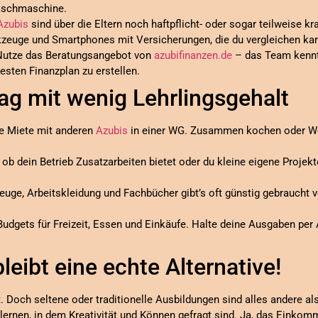
aschmaschine.
Azubis
sind über die Eltern noch haftpflicht- oder sogar teilweise k
kzeuge und Smartphones mit Versicherungen, die du vergleichen ka
Nutze das Beratungsangebot von
azubifinanzen.de
– das Team kennt
besten Finanzplan zu erstellen.
tag mit wenig Lehrlingsgehalt
die Miete mit anderen
Azubis
in einer WG. Zusammen kochen oder W
 ob dein Betrieb Zusatzarbeiten bietet oder du kleine eigene Projek
euge, Arbeitskleidung und Fachbücher gibt’s oft günstig gebraucht
e Budgets für Freizeit, Essen und Einkäufe. Halte deine Ausgaben per
leibt eine echte Alternative!
. Doch seltene oder traditionelle Ausbildungen sind alles andere als 
lernen, in dem Kreativität und Können gefragt sind. Ja, das Einkomm