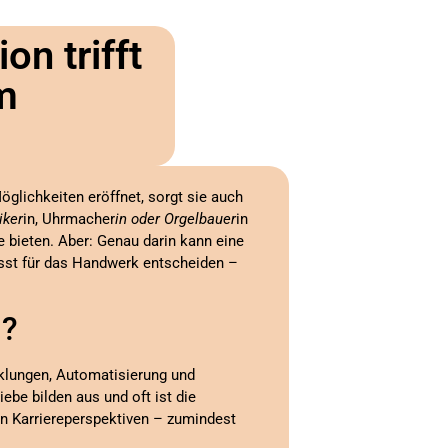
n trifft
m
glichkeiten eröffnet, sorgt sie auch
iker
in, Uhrmacher
in oder Orgelbauer
in
 bieten. Aber: Genau darin kann eine
st für das Handwerk entscheiden –
l?
cklungen, Automatisierung und
be bilden aus und oft ist die
ren Karriereperspektiven – zumindest