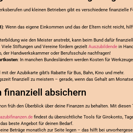
rksberufen und kleinen Betrieben gibt es verschiedene finanzielle
B)
: Wenn das eigene Einkommen und das der Eltern nicht reicht, hil
terbildung wie den Meister anstrebt, kann beim Bund dafür finanziel
: Viele Stiftungen und Vereine fördern gezielt
Auszubildende
in Hand
eb, der Handwerkskammer oder Berufsschule nachfragen!
hrtkosten
: In manchen Bundesländern werden Kosten für Werkzeuge
 mit der Azubikarte gibt’s Rabatte für Bus, Bahn, Kino und mehr.
ungszeit finanziell zu meistern – gerade, wenn das Gehalt am Monats
 finanziell absichern
on früh den Überblick über deine Finanzen zu behalten. Mit diesen T
azubifinanzen.de
findest du übersichtliche Tools für Girokonto, Tag
 das beste Angebot für deinen Bedarf.
leine Beträge monatlich zur Seite legen – das hilft bei unvorherge