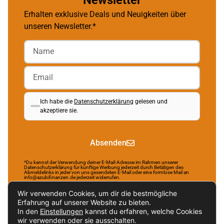
Newsletter
Erhalten exklusive Deals und Neuigkeiten über
unseren Newsletter.*
Ich habe die
Datenschutzerklärung
gelesen und
akzeptiere sie.
Absenden
*Du kannst der Verwendung deiner E-Mail-Adresse im Rahmen unserer
Datenschutzerklärung für künftige Werbung jederzeit durch Betätigen des
Abmeldelinks in jeder von uns gesendeten E-Mail oder eine formlose Mail an
info@azubifinanzen.de jederzeit widerrufen.
Wir verwenden Cookies, um dir die bestmögliche
Erfahrung auf unserer Website zu bieten.
In den
Einstellungen
kannst du erfahren, welche Cookies
Brought to life by NR Webservices.
wir verwenden oder sie ausschalten.