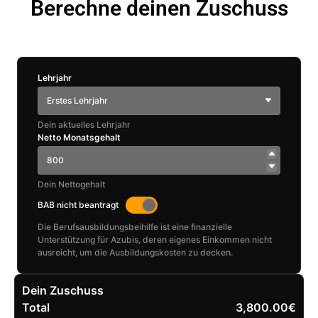
Berechne deinen Zuschuss
Lehrjahr
Erstes Lehrjahr
Dein aktuelles Lehrjahr
Netto Monatsgehalt
Dein Nettogehalt
BAB nicht beantragt
Die Berufsausbildungsbeihilfe ist eine finanzielle
Unterstützung für Azubis, deren eigenes Einkommen nicht
ausreicht, um die Ausbildungskosten zu decken.
Dein Zuschuss
Total
3,800.00€