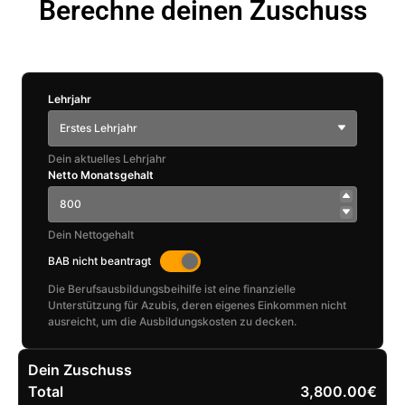
Berechne deinen Zuschuss
Lehrjahr
Erstes Lehrjahr
Dein aktuelles Lehrjahr
Netto Monatsgehalt
Dein Nettogehalt
BAB nicht beantragt
Die Berufsausbildungsbeihilfe ist eine finanzielle
Unterstützung für Azubis, deren eigenes Einkommen nicht
ausreicht, um die Ausbildungskosten zu decken.
Dein Zuschuss
Total
3,800.00€