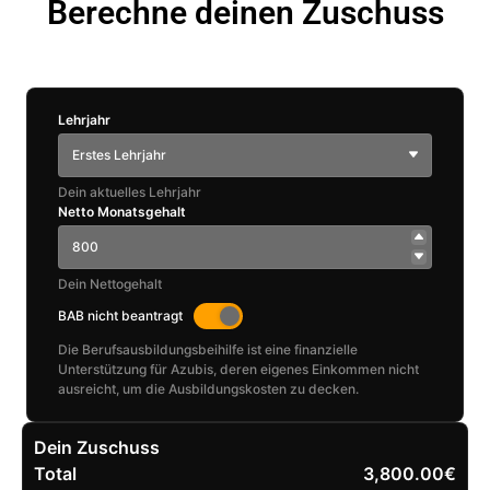
Berechne deinen Zuschuss
Lehrjahr
Erstes Lehrjahr
Dein aktuelles Lehrjahr
Netto Monatsgehalt
Dein Nettogehalt
BAB nicht beantragt
Die Berufsausbildungsbeihilfe ist eine finanzielle
Unterstützung für Azubis, deren eigenes Einkommen nicht
ausreicht, um die Ausbildungskosten zu decken.
Dein Zuschuss
Total
3,800.00€