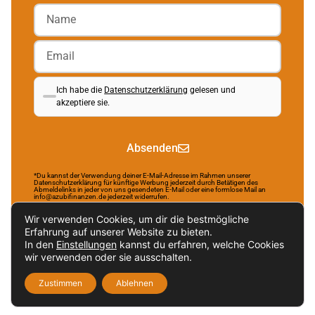
Ich habe die
Datenschutzerklärung
gelesen und
akzeptiere sie.
Absenden
*Du kannst der Verwendung deiner E-Mail-Adresse im Rahmen unserer
Datenschutzerklärung für künftige Werbung jederzeit durch Betätigen des
Abmeldelinks in jeder von uns gesendeten E-Mail oder eine formlose Mail an
info@azubifinanzen.de jederzeit widerrufen.
Wir verwenden Cookies, um dir die bestmögliche
Erfahrung auf unserer Website zu bieten.
In den
Einstellungen
kannst du erfahren, welche Cookies
Brought to life by NR Webservices.
wir verwenden oder sie ausschalten.
Impressum
Datenschutzerklärung
Zustimmen
Ablehnen
Nachhaltigkeitsverordnung