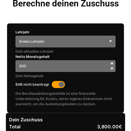
Berechne deinen Zuschuss
Lehrjahr
Erstes Lehrjahr
Dein aktuelles Lehrjahr
Netto Monatsgehalt
Dein Nettogehalt
BAB nicht beantragt
Die Berufsausbildungsbeihilfe ist eine finanzielle
Unterstützung für Azubis, deren eigenes Einkommen nicht
ausreicht, um die Ausbildungskosten zu decken.
Dein Zuschuss
Total
3,800.00€