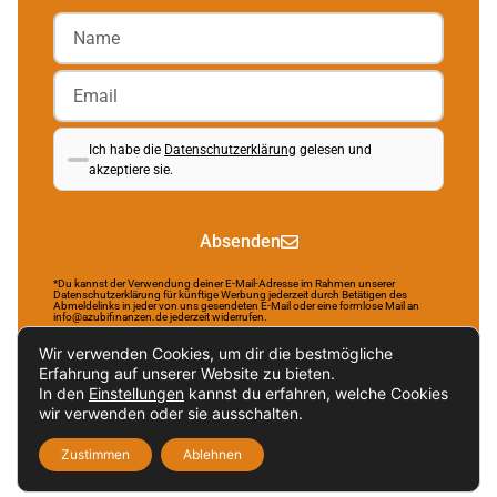
Ich habe die
Datenschutzerklärung
gelesen und
akzeptiere sie.
Absenden
*Du kannst der Verwendung deiner E-Mail-Adresse im Rahmen unserer
Datenschutzerklärung für künftige Werbung jederzeit durch Betätigen des
Abmeldelinks in jeder von uns gesendeten E-Mail oder eine formlose Mail an
info@azubifinanzen.de jederzeit widerrufen.
Wir verwenden Cookies, um dir die bestmögliche
Erfahrung auf unserer Website zu bieten.
In den
Einstellungen
kannst du erfahren, welche Cookies
Brought to life by NR Webservices.
wir verwenden oder sie ausschalten.
Impressum
Datenschutzerklärung
Zustimmen
Ablehnen
Nachhaltigkeitsverordnung