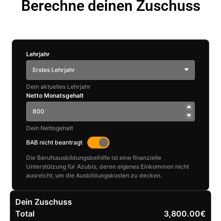
Berechne deinen Zuschuss
Lehrjahr
Erstes Lehrjahr
Dein aktuelles Lehrjahr
Netto Monatsgehalt
Dein Nettogehalt
BAB nicht beantragt
Die Berufsausbildungsbeihilfe ist eine finanzielle
Unterstützung für Azubis, deren eigenes Einkommen nicht
ausreicht, um die Ausbildungskosten zu decken.
Dein Zuschuss
Total
3,800.00€