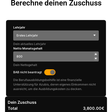
Berechne deinen Zuschuss
Lehrjahr
Erstes Lehrjahr
Dein aktuelles Lehrjahr
Netto Monatsgehalt
Dein Nettogehalt
BAB nicht beantragt
Die Berufsausbildungsbeihilfe ist eine finanzielle
Unterstützung für Azubis, deren eigenes Einkommen nicht
ausreicht, um die Ausbildungskosten zu decken.
Dein Zuschuss
Total
3,800.00€