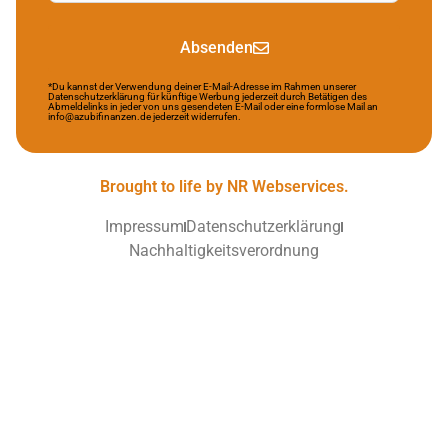
Absenden
*Du kannst der Verwendung deiner E-Mail-Adresse im Rahmen unserer
Datenschutzerklärung für künftige Werbung jederzeit durch Betätigen des
Abmeldelinks in jeder von uns gesendeten E-Mail oder eine formlose Mail an
info@azubifinanzen.de jederzeit widerrufen.
Brought to life by NR Webservices.
Impressum
Datenschutzerklärung
Nachhaltigkeitsverordnung