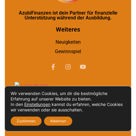
AzubiFinanzen ist dein Partner für finanzielle
Unterstützung während der Ausbildung.
Weiteres
Neuigkeiten
Gewinnspiel
Wir verwenden Cookies, um dir die bestmögliche
Erfahrung auf unserer Website zu bieten.
In den
Einstellungen
kannst du erfahren, welche Cookies
wir verwenden oder sie ausschalten.
Newsletter
Erhalten exklusive Deals und Neuigkeiten über
Zustimmen
Ablehnen
unseren Newsletter.*