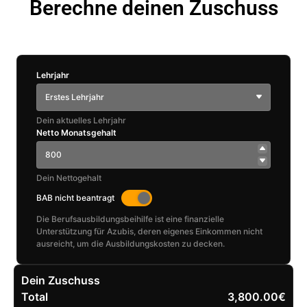
Berechne deinen Zuschuss
Lehrjahr
Erstes Lehrjahr
Dein aktuelles Lehrjahr
Netto Monatsgehalt
Dein Nettogehalt
BAB nicht beantragt
Die Berufsausbildungsbeihilfe ist eine finanzielle
Unterstützung für Azubis, deren eigenes Einkommen nicht
ausreicht, um die Ausbildungskosten zu decken.
Dein Zuschuss
Total
3,800.00€