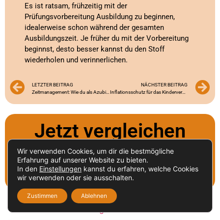
Es ist ratsam, frühzeitig mit der
Prüfungsvorbereitung Ausbildung zu beginnen,
idealerweise schon während der gesamten
Ausbildungszeit. Je früher du mit der Vorbereitung
beginnst, desto besser kannst du den Stoff
wiederholen und verinnerlichen.
LETZTER BEITRAG
NÄCHSTER BEITRAG
Zeitmanagement: Wie du als Azubi effektiv planst
Inflationsschutz für das Kindervermögen: So sichert du dein Geld ab
Jetzt vergleichen
und sparen!
Wir verwenden Cookies, um dir die bestmögliche
Erfahrung auf unserer Website zu bieten.
In den
Einstellungen
kannst du erfahren, welche Cookies
Zu den Vergelichsrechnern
wir verwenden oder sie ausschalten.
Zustimmen
Ablehnen