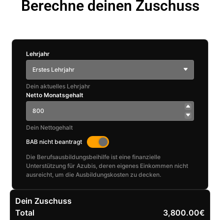
Berechne deinen Zuschuss
Lehrjahr
Erstes Lehrjahr
Dein aktuelles Lehrjahr
Netto Monatsgehalt
Dein Nettogehalt
BAB nicht beantragt
Die Berufsausbildungsbeihilfe ist eine finanzielle
Unterstützung für Azubis, deren eigenes Einkommen nicht
ausreicht, um die Ausbildungskosten zu decken.
Dein Zuschuss
Total
3,800.00€