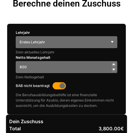
Berechne deinen Zuschuss
Lehrjahr
Erstes Lehrjahr
Dein aktuelles Lehrjahr
Netto Monatsgehalt
Dein Nettogehalt
BAB nicht beantragt
Die Berufsausbildungsbeihilfe ist eine finanzielle
Unterstützung für Azubis, deren eigenes Einkommen nicht
ausreicht, um die Ausbildungskosten zu decken.
Dein Zuschuss
Total
3,800.00€