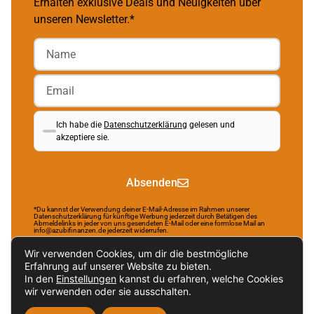
Erhalten exklusive Deals und Neuigkeiten über
unseren Newsletter.*
Ich habe die
Datenschutzerklärung
gelesen und
akzeptiere sie.
Absenden
*Du kannst der Verwendung deiner E-Mail-Adresse im Rahmen unserer
Datenschutzerklärung für künftige Werbung jederzeit durch Betätigen des
Abmeldelinks in jeder von uns gesendeten E-Mail oder eine formlose Mail an
info@azubifinanzen.de jederzeit widerrufen.
Wir verwenden Cookies, um dir die bestmögliche
Erfahrung auf unserer Website zu bieten.
In den
Einstellungen
kannst du erfahren, welche Cookies
Brought to life by NR Webservices.
wir verwenden oder sie ausschalten.
Impressum
Datenschutzerklärung