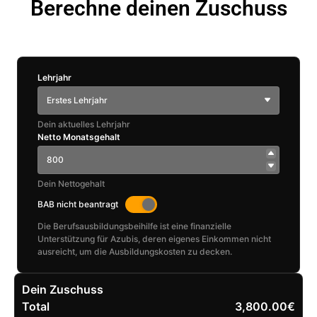
Berechne deinen Zuschuss
Lehrjahr
Erstes Lehrjahr
Dein aktuelles Lehrjahr
Netto Monatsgehalt
Dein Nettogehalt
BAB nicht beantragt
Die Berufsausbildungsbeihilfe ist eine finanzielle
Unterstützung für Azubis, deren eigenes Einkommen nicht
ausreicht, um die Ausbildungskosten zu decken.
Dein Zuschuss
Total
3,800.00€