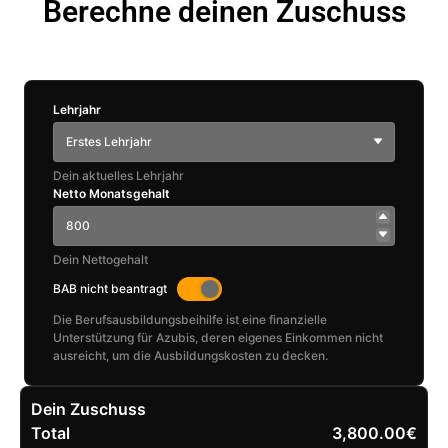
Berechne deinen Zuschuss
Lehrjahr
Erstes Lehrjahr
Dein aktuelles Lehrjahr
Netto Monatsgehalt
Dein Nettogehalt
BAB nicht beantragt
Die Berufsausbildungsbeihilfe ist eine finanzielle
Unterstützung für Azubis, deren eigenes Einkommen nicht
ausreicht, um die Ausbildungskosten zu decken.
Dein Zuschuss
Total
3,800.00€