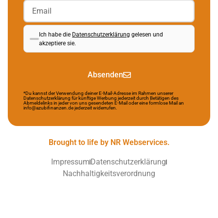
Ich habe die
Datenschutzerklärung
gelesen und
akzeptiere sie.
Absenden
*Du kannst der Verwendung deiner E-Mail-Adresse im Rahmen unserer
Datenschutzerklärung für künftige Werbung jederzeit durch Betätigen des
Abmeldelinks in jeder von uns gesendeten E-Mail oder eine formlose Mail an
info@azubifinanzen.de jederzeit widerrufen.
Brought to life by NR Webservices.
Impressum
Datenschutzerklärung
Nachhaltigkeitsverordnung