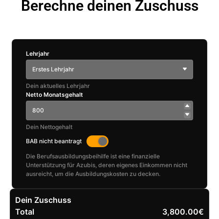
Berechne deinen Zuschuss
Lehrjahr
Erstes Lehrjahr
Dein aktuelles Lehrjahr
Netto Monatsgehalt
Dein Nettogehalt
BAB nicht beantragt
Die Berufsausbildungsbeihilfe ist eine finanzielle
Unterstützung für Azubis, deren eigenes Einkommen nicht
ausreicht, um die Ausbildungskosten zu decken.
Dein Zuschuss
Total
3,800.00€