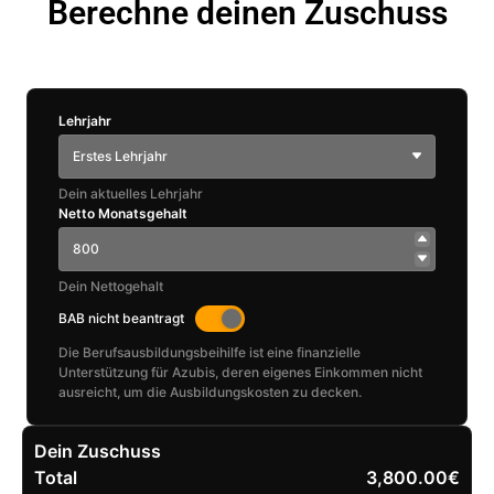
Berechne deinen Zuschuss
Lehrjahr
Erstes Lehrjahr
Dein aktuelles Lehrjahr
Netto Monatsgehalt
Dein Nettogehalt
BAB nicht beantragt
Die Berufsausbildungsbeihilfe ist eine finanzielle
Unterstützung für Azubis, deren eigenes Einkommen nicht
ausreicht, um die Ausbildungskosten zu decken.
Dein Zuschuss
Total
3,800.00€