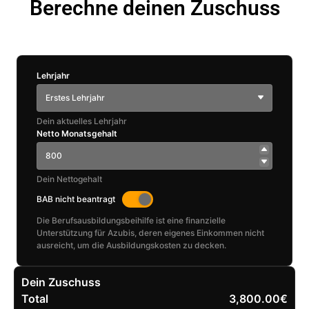
Berechne deinen Zuschuss
Lehrjahr
Erstes Lehrjahr
Dein aktuelles Lehrjahr
Netto Monatsgehalt
Dein Nettogehalt
BAB nicht beantragt
Die Berufsausbildungsbeihilfe ist eine finanzielle
Unterstützung für Azubis, deren eigenes Einkommen nicht
ausreicht, um die Ausbildungskosten zu decken.
Dein Zuschuss
Total
3,800.00€